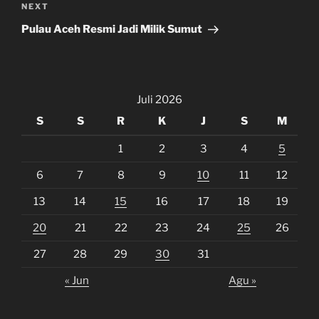
Next
NEXT
Post
Pulau Aceh Resmi Jadi Milik Sumut
Juli 2026
S
S
R
K
J
S
M
1
2
3
4
5
6
7
8
9
10
11
12
13
14
15
16
17
18
19
20
21
22
23
24
25
26
27
28
29
30
31
« Jun
Agu »