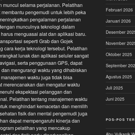
n muncul selama perjalanan. Pelatihan
Februari 2026
t membantu pengemudi untuk lebih peka
meningkatkan pengalaman perjalanan
Januari 2026
, dengan munculnya teknologi dalam
Desember 202
i harus menguasai alat dan aplikasi baru.
ansportasi seperti Grab dan Gojek
November 202
ara kerja teknologi tersebut. Pelatihan
Oktober 2025
angkat lunak dan aplikasi seluler sangat
avigasi, serta penggunaan GPS, dapat
September 20
n dan mengurangi waktu yang dihabiskan
Agustus 2025
an manajemen waktu juga tidak bisa
at merencanakan dan mengatur waktu
Juli 2025
menuhi ekspektasi pelanggan dan
onal. Pelatihan tentang manajemen waktu
Juni 2025
untuk menghindari kemacetan dan memilih
esehatan fisik dan mental pengemudi juga
POS-POS TE
lahan dapat mempengaruhi kinerja dan
program pelatihan yang mencakup
Abu Vulkanik W