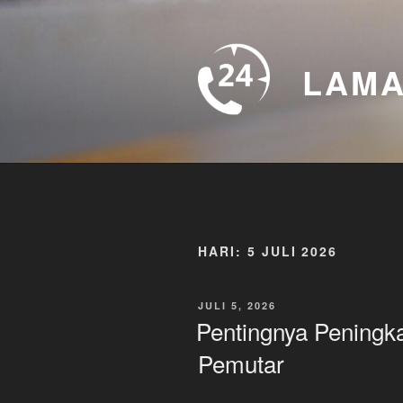
Skip
to
content
LAMA
HARI:
5 JULI 2026
POSTED
JULI 5, 2026
ON
Pentingnya Peningk
Pemutar