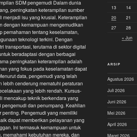
ampilan SDM pengemudi Dalam dunia
13
14
bang, peningkatan keterampilan sumber
menjadi isu yang krusial. Keterampilan
20
21
itan dengan kemampuan mengemudikan
27
28
up pemahaman tentang keselamatan,
« Jun
gunaan teknologi terkini. Dengan
 transportasi, terutama di sektor digital
 untuk beradaptasi dengan berbagai
tama peningkatan keterampilan adalah
ARSIP
ihan yang fokus pada keselamatan dapat
Menurut data, pengemudi yang telah
Agustus 2026
n lebih cenderung mematuhi peraturan
Juli 2026
 kecelakaan yang lebih rendah. Kursus-
ali mencakup teknik berkendara yang
Juni 2026
gi pengemudi dan penumpang. Keahlian
or penting. Pengemudi yang memiliki
Mei 2026
baik dapat memberikan pelayanan yang
April 2026
ggan. Ini termasuk kemampuan untuk
g, memahami kebutuhan mereka, dan
Maret 2026