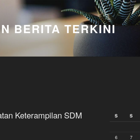
N BERITA TERKINI
atan Keterampilan SDM
S
S
6
7