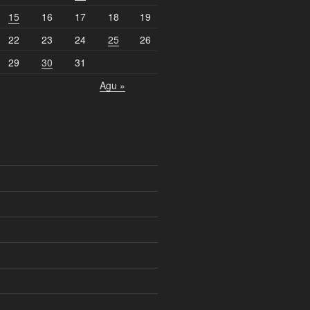
15
16
17
18
19
22
23
24
25
26
29
30
31
Agu »