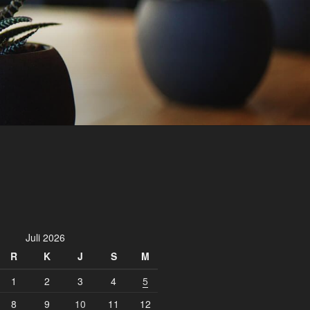
Juli 2026
R
K
J
S
M
1
2
3
4
5
8
9
10
11
12