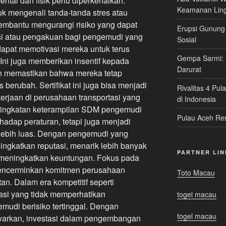
ntal dan fisik perlu diperkenalkan.
Keamanan Lin
k mengenali tanda-tanda stres atau
embantu mengurangi risiko yang dapat
Erupsi Gunung
ikasi atau pengakuan bagi pengemudi yang
Sosial
dapat memotivasi mereka untuk terus
Gempa Sarmi:
ni juga memberikan insentif kepada
Darurat
n memastikan bahwa mereka tetap
s berubah. Sertifikat ini juga bisa menjadi
Rivalitas 4 Pul
erjaan di perusahaan transportasi yang
di Indonesia
eningkatan keterampilan SDM pengemudi
Pulau Aceh Res
hadap peraturan, tetapi juga menjadi
g lebih luas. Dengan pengemudi yang
ingkatkan reputasi, menarik lebih banyak
PARTNER LIN
 meningkatkan keuntungan. Fokus pada
mencerminkan komitmen perusahaan
Toto Macau
an. Dalam era kompetitif seperti
asi yang tidak memperhatikan
togel macau
mudi berisiko tertinggal. Dengan
togel macau
warkan, investasi dalam pengembangan