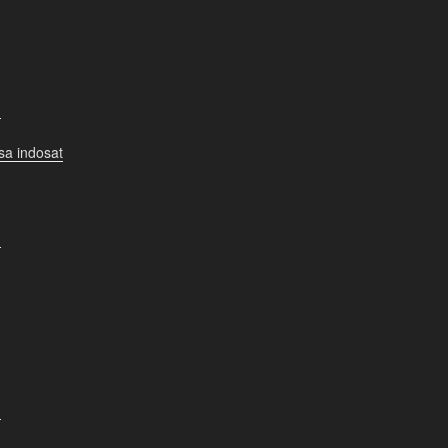
g
lsa indosat
g
g