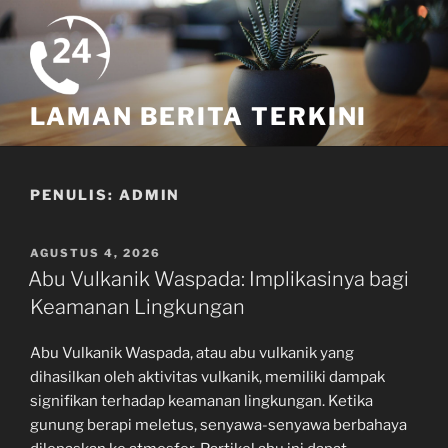
Skip
to
content
LAMAN BERITA TERKINI
PENULIS:
ADMIN
POSTED
AGUSTUS 4, 2026
ON
Abu Vulkanik Waspada: Implikasinya bagi
Keamanan Lingkungan
Abu Vulkanik Waspada, atau abu vulkanik yang
dihasilkan oleh aktivitas vulkanik, memiliki dampak
signifikan terhadap keamanan lingkungan. Ketika
gunung berapi meletus, senyawa-senyawa berbahaya