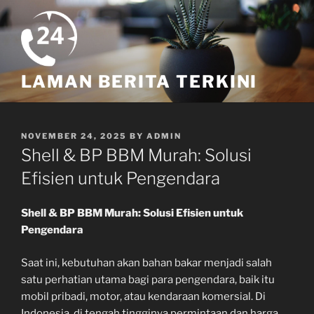
Skip
to
content
LAMAN BERITA TERKINI
POSTED
NOVEMBER 24, 2025
BY
ADMIN
ON
Shell & BP BBM Murah: Solusi
Efisien untuk Pengendara
Shell & BP BBM Murah: Solusi Efisien untuk
Pengendara
Saat ini, kebutuhan akan bahan bakar menjadi salah
satu perhatian utama bagi para pengendara, baik itu
mobil pribadi, motor, atau kendaraan komersial. Di
Indonesia, di tengah tingginya permintaan dan harga