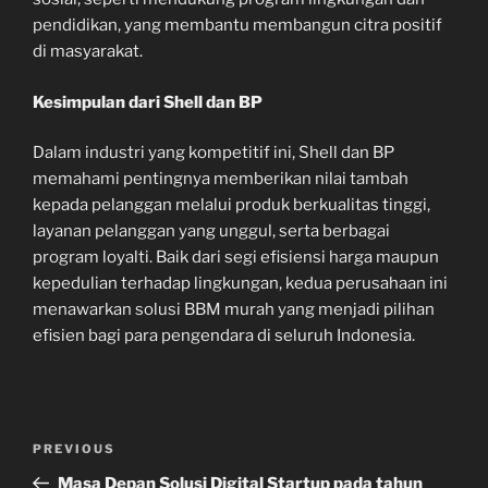
pendidikan, yang membantu membangun citra positif
di masyarakat.
Kesimpulan dari Shell dan BP
Dalam industri yang kompetitif ini, Shell dan BP
memahami pentingnya memberikan nilai tambah
kepada pelanggan melalui produk berkualitas tinggi,
layanan pelanggan yang unggul, serta berbagai
program loyalti. Baik dari segi efisiensi harga maupun
kepedulian terhadap lingkungan, kedua perusahaan ini
menawarkan solusi BBM murah yang menjadi pilihan
efisien bagi para pengendara di seluruh Indonesia.
Navigasi
Previous
PREVIOUS
pos
Post
Masa Depan Solusi Digital Startup pada tahun