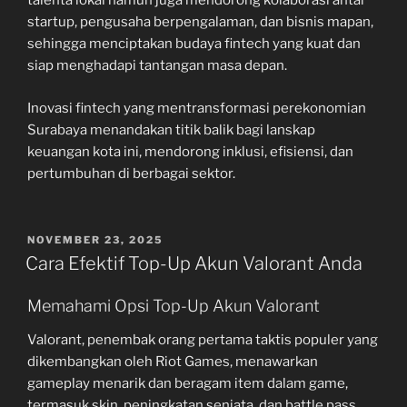
talenta lokal namun juga mendorong kolaborasi antar
startup, pengusaha berpengalaman, dan bisnis mapan,
sehingga menciptakan budaya fintech yang kuat dan
siap menghadapi tantangan masa depan.
Inovasi fintech yang mentransformasi perekonomian
Surabaya menandakan titik balik bagi lanskap
keuangan kota ini, mendorong inklusi, efisiensi, dan
pertumbuhan di berbagai sektor.
POSTED
NOVEMBER 23, 2025
ON
Cara Efektif Top-Up Akun Valorant Anda
Memahami Opsi Top-Up Akun Valorant
Valorant, penembak orang pertama taktis populer yang
dikembangkan oleh Riot Games, menawarkan
gameplay menarik dan beragam item dalam game,
termasuk skin, peningkatan senjata, dan battle pass.