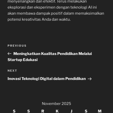
menyenangkan dan efektif. Terus melakukan
eksplorasi dan eksperimen dengan teknologi AI ini
akan membawa dampak positif dalam memaksimalkan
potensi kreativitas Anda dan waktu.
Navigasi
Previous
PREVIOUS
pos
Post
Meningkatkan Kualitas Pendidikan Melalui
Startup Edukasi
Next
NEXT
Post
Inovasi Teknologi Digital dalam Pendidikan
November 2025
S
S
R
K
J
S
M