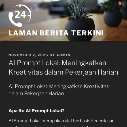
Skip
to
content
LAMAN BERITA TERKINI
POSTED
NOVEMBER 2, 2025
BY
ADMIN
ON
AI Prompt Lokal: Meningkatkan
Kreativitas dalam Pekerjaan Harian
AI Prompt Lokal: Meningkatkan Kreativitas
dalam Pekerjaan Harian
Apa Itu AI Prompt Lokal?
AI Prompt Lokal merupakan alat berbasis kecerdasan