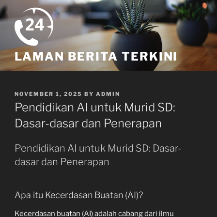
Skip
to
content
LAMAN BERITA TERKINI
POSTED
NOVEMBER 1, 2025
BY
ADMIN
ON
Pendidikan AI untuk Murid SD:
Dasar-dasar dan Penerapan
Pendidikan AI untuk Murid SD: Dasar-
dasar dan Penerapan
Apa itu Kecerdasan Buatan (AI)?
Kecerdasan buatan (AI) adalah cabang dari ilmu