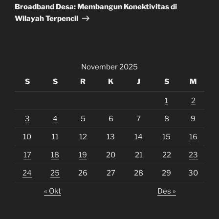
Post
Broadband Desa: Membangun Konektivitas di
Wilayah Terpencil
November 2025
S
S
R
K
J
S
M
1
2
3
4
5
6
7
8
9
10
11
12
13
14
15
16
17
18
19
20
21
22
23
24
25
26
27
28
29
30
« Okt
Des »