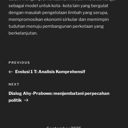
sebagai model untuk kota -kota lain yang bergulat
dengan masalah pengelolaan limbah yang serupa,
mempromosikan ekonomi sirkular dan memimpin
tuduhan menuju pembangunan perkotaan yang
berkelanjutan.
Navigasi
Previous
PREVIOUS
pos
Post
Evolusi 1 T: Analisis Komprehensif
Next
NEXT
Post
Dialog Ahy-Prabowo: menjembatani perpecahan
politik