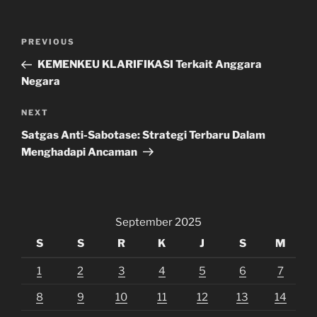
Navigasi
Previous
PREVIOUS
pos
Post
KEMENKEU KLARIFIKASI Terkait Anggara
Negara
Next
NEXT
Post
Satgas Anti-Sabotase: Strategi Terbaru Dalam
Menghadapi Ancaman
September 2025
S
S
R
K
J
S
M
1
2
3
4
5
6
7
8
9
10
11
12
13
14