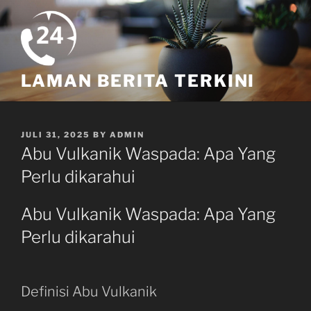
Skip
to
content
LAMAN BERITA TERKINI
POSTED
JULI 31, 2025
BY
ADMIN
ON
Abu Vulkanik Waspada: Apa Yang
Perlu dikarahui
Abu Vulkanik Waspada: Apa Yang
Perlu dikarahui
Definisi Abu Vulkanik