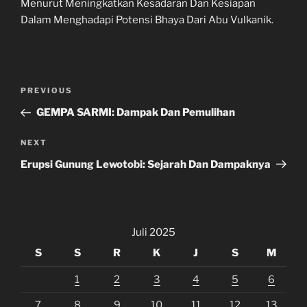
Menurut Meningkatkan Kesadaran Dan Kesiapan
Dalam Menghadapi Potensi Bhaya Dari Abu Vulkanik.
Navigasi
Previous
PREVIOUS
pos
Post
GEMPA SARMI: Dampak Dan Pemulihan
Next
NEXT
Post
Erupsi Gunung Lewotobi: Sejarah Dan Dampaknya
Juli 2025
S
S
R
K
J
S
M
1
2
3
4
5
6
7
8
9
10
11
12
13