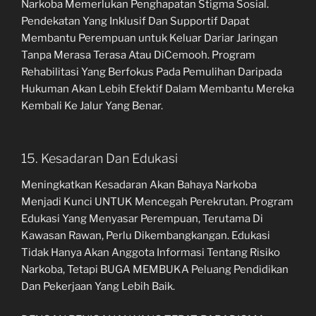
Narkoba Memerlukan Penghapatan Stigma Sosial.
Pendekatan Yang Inklusif Dan Supportif Dapat
Membantu Perempuan untuk Keluar Dariar Jaringan
Tanpa Merasa Terasa Atau DiCemooh. Program
Rehabilitasi Yang Berfokus Pada Pemulihan Daripada
Hukuman Akan Lebih Efektif Dalam Membantu Mereka
Kembali Ke Jalur Yang Benar.
15. Kesadaran Dan Edukasi
Meningkatkan Kesadaran Akan Bahaya Narkoba
Menjadi Kunci UNTUK Mencegah Perekrutan. Program
Edukasi Yang Menyasar Perempuan, Terutama Di
Kawasan Rawan, Perlu Dikembangkangan. Edukasi
Tidak Hanya Akan Anggota Informasi Tentang Risiko
Narkoba, Tetapi BUGA MEMBUKA Peluang Pendidikan
Dan Pekerjaan Yang Lebih Baik.