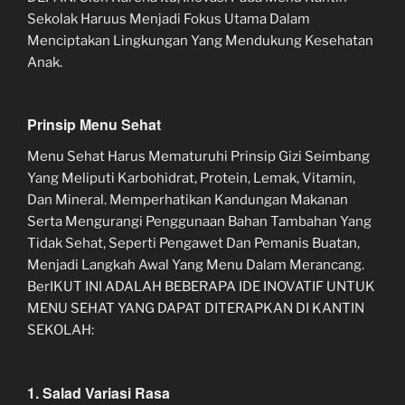
Sekolak Haruus Menjadi Fokus Utama Dalam
Menciptakan Lingkungan Yang Mendukung Kesehatan
Anak.
Prinsip Menu Sehat
Menu Sehat Harus Mematuruhi Prinsip Gizi Seimbang
Yang Meliputi Karbohidrat, Protein, Lemak, Vitamin,
Dan Mineral. Memperhatikan Kandungan Makanan
Serta Mengurangi Penggunaan Bahan Tambahan Yang
Tidak Sehat, Seperti Pengawet Dan Pemanis Buatan,
Menjadi Langkah Awal Yang Menu Dalam Merancang.
BerIKUT INI ADALAH BEBERAPA IDE INOVATIF UNTUK
MENU SEHAT YANG DAPAT DITERAPKAN DI KANTIN
SEKOLAH:
1. Salad Variasi Rasa