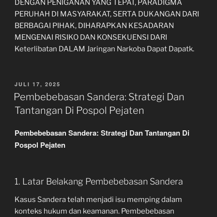
DENGAN PENIGANAN YANG TEPAT, PARADIGMA
PERUHAH DI MASYARAKAT, SERTA DUKANGAN DARI
BERBAGAI PIHAK, DIHARAPKAN KESADARAN
MENGENAI RISIKO DAN KONSEKUENSI DARI
Keterlibatan DALAM Jaringan Narkoba Dapat Dapatk.
POSTED
JULI 17, 2025
ON
Pembebebasan Sandera: Strategi Dan
Tantangan Di Pospol Pejaten
Pembebebasan Sandera: Strategi Dan Tantangan Di
Pospol Pejaten
1. Latar Belakang Pembebebasan Sandera
Kasus Sandera telah menjadi isu memping dalam
konteks hukum dan keamanan. Pembebebasan