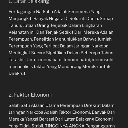
1. Latar Belakang
Perdagangan Narkoba Adalah Fenomena Yang
Menjangkiti Banyak Negara Di Seluruh Dunia. Setiap
Tahun, Jutaan Orang Terjebak Dalam Lingkaran
Kejahatan ini, Dan Tenjak Sedikit Dari Mereka Adalah
Perempuan. Penelitian Menunjukkan Bahwa Jumlah
Perempuan Yang Terlibat Dalam Jaringan Narkoba
Meningkat Secara Signifikan Dalam Beberapa Tahun
Terakhir. Untuc memahami fenomena ini, memusuhi
menanalisis faktor Yang Mendorong Mereka untuk
Direkrut.
2. Faktor Ekonomi
Salah Satu Alasan Utama Perempuan Direkrut Dalam
Jaringan Narkoba Adalah Faktor Ekonomi. Banyak Dari
Mereka Yangal Berasal Dari Latar Belakang Ekonomi
Yang Tidak Stabil. TINGGINYA ANGKA Pengangguran