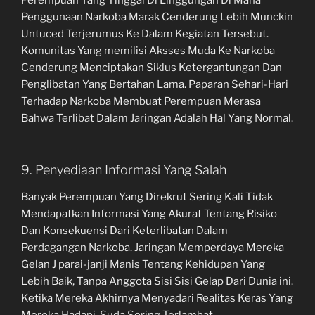
Penggunaan Narkoba Marak Cenderung Lebih Munckin
Untuced Terjerumus Ke Dalam Kegiatan Tersebut.
Komunitas Yang memilisi Aksses Muda Ke Narkoba
Cenderung Menciptakan Siklus Ketergantungan Dan
Penglibatan Yang Bertahan Lama. Paparan Sehari-Hari
Terhadap Narkoba Membuat Perempuan Merasa
Bahwa Terlibat Dalam Jaringan Adalah Hal Yang Normal.
9. Penyediaan Informasi Yang Salah
Banyak Perempuan Yang Direkrut Sering Kali Tidak
Mendapatkan Informasi Yang Akurat Tentang Risiko
Dan Konsekuensi Dari Keterlibatan Dalam
Perdagangan Narkoba. Jaringan Memperdaya Mereka
Gelan J parai-janji Manis Tentang Kehidupan Yang
Lebih Baik, Tanpa Anggota Sisi Sisi Gelap Dari Dunia ini.
Ketika Mereka Akhirnya Menyadari Realitas Keras Yang
Mereka Hadapi, Suda Sering Terlambat.