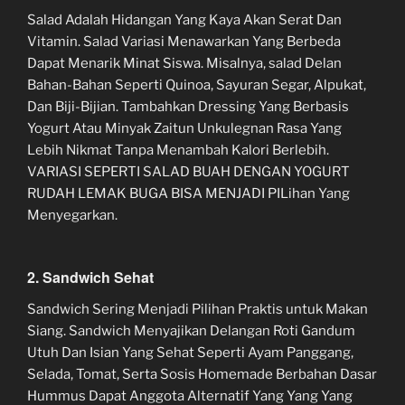
Salad Adalah Hidangan Yang Kaya Akan Serat Dan
Vitamin. Salad Variasi Menawarkan Yang Berbeda
Dapat Menarik Minat Siswa. Misalnya, salad Delan
Bahan-Bahan Seperti Quinoa, Sayuran Segar, Alpukat,
Dan Biji-Bijian. Tambahkan Dressing Yang Berbasis
Yogurt Atau Minyak Zaitun Unkulegnan Rasa Yang
Lebih Nikmat Tanpa Menambah Kalori Berlebih.
VARIASI SEPERTI SALAD BUAH DENGAN YOGURT
RUDAH LEMAK BUGA BISA MENJADI PILihan Yang
Menyegarkan.
2. Sandwich Sehat
Sandwich Sering Menjadi Pilihan Praktis untuk Makan
Siang. Sandwich Menyajikan Delangan Roti Gandum
Utuh Dan Isian Yang Sehat Seperti Ayam Panggang,
Selada, Tomat, Serta Sosis Homemade Berbahan Dasar
Hummus Dapat Anggota Alternatif Yang Yang Yang