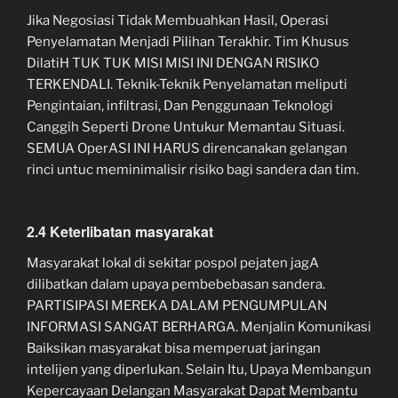
Jika Negosiasi Tidak Membuahkan Hasil, Operasi
Penyelamatan Menjadi Pilihan Terakhir. Tim Khusus
DilatiH TUK TUK MISI MISI INI DENGAN RISIKO
TERKENDALI. Teknik-Teknik Penyelamatan meliputi
Pengintaian, infiltrasi, Dan Penggunaan Teknologi
Canggih Seperti Drone Untukur Memantau Situasi.
SEMUA OperASI INI HARUS direncanakan gelangan
rinci untuc meminimalisir risiko bagi sandera dan tim.
2.4 Keterlibatan masyarakat
Masyarakat lokal di sekitar pospol pejaten jagA
dilibatkan dalam upaya pembebebasan sandera.
PARTISIPASI MEREKA DALAM PENGUMPULAN
INFORMASI SANGAT BERHARGA. Menjalin Komunikasi
Baiksikan masyarakat bisa memperuat jaringan
intelijen yang diperlukan. Selain Itu, Upaya Membangun
Kepercayaan Delangan Masyarakat Dapat Membantu