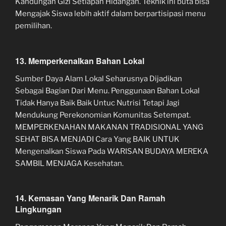
Kandungan Gizi Setiapan Hidangan. Teknik ini buta bisa
Mengajak Siswa lebih aktif dalam berpartisipasi menu
pemilihan.
13. Memperkenalkan Bahan Lokal
Sumber Daya Alam Lokal Seharusnya Dijadikan
Sebagai Bagian Dari Menu. Penggunaan Bahan Lokal
Tidak Hanya Baik Baik Untuc Nutrisi Tetapi Jagi
Mendukung Perekonomian Komunitas Setempat.
MEMPERKENAHAN MAKANAN TRADISIONAL YANG
SEHAT BISA MENJADI Cara Yang BAIK UNTUK
Mengenalkan Siswa Pada WARISAN BUDAYA MEREKA
SAMBIL MENJAGA Kesehatan.
14. Kemasan Yang Menarik Dan Ramah
Lingkungan