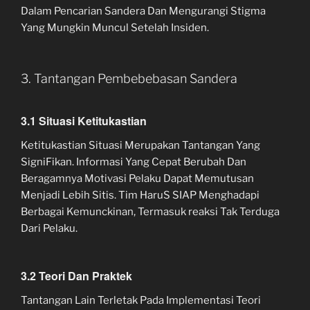
Dalam Pencarian Sandera Dan Mengurangi Stigma
Yang Mungkin Muncul Setelah Insiden.
3. Tantangan Pembebebasan Sandera
3.1 Situasi Ketitukastian
Ketitukastian Situasi Merupakan Tantangan Yang
SigniFikan. Informasi Yang Cepat Berubah Dan
Beragamnya Motivasi Pelaku Dapat Memutusan
Menjadi Lebih Sitis. Tim HaruS SIAP Menghadapi
Berbagai Kemunckinan, Termasuk reaksi Tak Terduga
Dari Pelaku.
3.2 Teori Dan Praktek
Tantangan Lain Terletak Pada Implementasi Teori