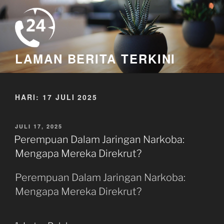
Skip
to
content
LAMAN BERITA TERKINI
HARI:
17 JULI 2025
POSTED
JULI 17, 2025
ON
Perempuan Dalam Jaringan Narkoba:
Mengapa Mereka Direkrut?
Perempuan Dalam Jaringan Narkoba:
Mengapa Mereka Direkrut?