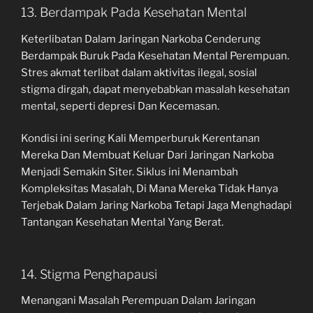
13. Berdampak Pada Kesehatan Mental
Keterlibatan Dalam Jaringan Narkoba Cenderung
Berdampak Buruk Pada Kesehatan Mental Perempuan.
Stres akmat terlibat dalam aktivitas ilegal, sosial
stigma dirgah, dapat menyebabkan masalah kesehatan
mental, seperti depresi Dan Kecemasan.
Kondisi ini sering Kali Memperburuk Kerentanan
Mereka Dan Membuat Keluar Dari Jaringan Narkoba
Menjadi Semakin Siter. Siklus ini Menambah
Kompleksitas Masalah, Di Mana Mereka Tidak Hanya
Terjebak Dalam Jaring Narkoba Tetapi Jaga Menghadapi
Tantangan Kesehatan Mental Yang Berat.
14. Stigma Penghapausi
Menangani Masalah Perempuan Dalam Jaringan