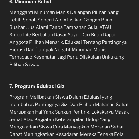
6. Minuman Sehat
Mengganti Minuman Manis Delangan Pilihan Yang
Lebih Sehat, Seperti Air Infusikan Gangan Buah-
Buahan, Jus Alami Tanpa Tambahan Gula, ATAU
Smoothie Berbahan Dasar Sayur Dan Buah Dapat
Anggota Pilihan Menarik. Edukasi Tentang Pentingnya
Hidrasi Dan Dampak Negatif Minuman Manis
Terhadaap Kesehatan Jagi Perlu Dilakukan Unkukung
Pilihan Siswa.
7. Program Edukasi Gizi
Program Melibatkan Siswa Dalam Edukasi yang
membahas Pentingnya Gizi Dan Pilihan Makanan Sehat
Merupakan Hal Yang Sangan Penting. Lokakarya Masak
Sehat Atau Kegiatan Keterampilan Hidup Yang
Mengajarkan Siswa Cara Menyapkan Moranan Sehat
Dapat Meningkatkan Kesadaran Mereka Teneka Pola