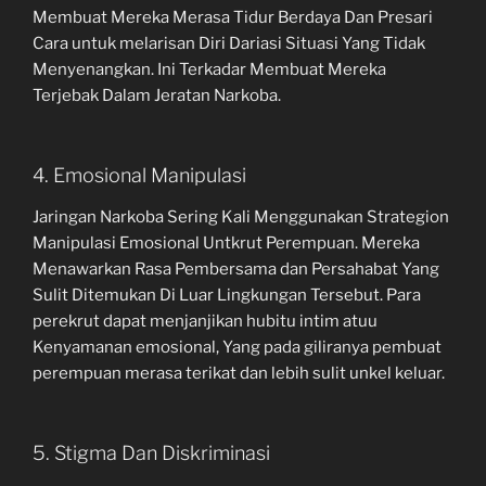
Membuat Mereka Merasa Tidur Berdaya Dan Presari
Cara untuk melarisan Diri Dariasi Situasi Yang Tidak
Menyenangkan. Ini Terkadar Membuat Mereka
Terjebak Dalam Jeratan Narkoba.
4. Emosional Manipulasi
Jaringan Narkoba Sering Kali Menggunakan Strategion
Manipulasi Emosional Untkrut Perempuan. Mereka
Menawarkan Rasa Pembersama dan Persahabat Yang
Sulit Ditemukan Di Luar Lingkungan Tersebut. Para
perekrut dapat menjanjikan hubitu intim atuu
Kenyamanan emosional, Yang pada giliranya pembuat
perempuan merasa terikat dan lebih sulit unkel keluar.
5. Stigma Dan Diskriminasi