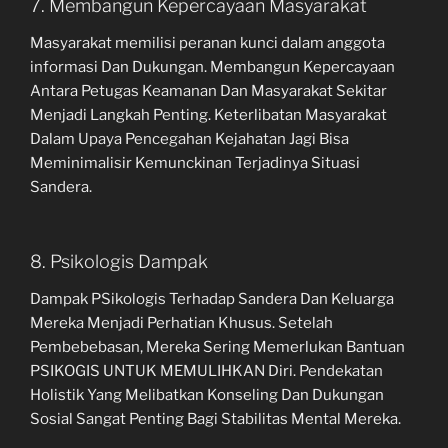
7. Membangun Kepercayaan Masyarakat
Masyarakat memilisi peranan kunci dalam anggota
informasi Dan Dukungan. Membangun Kepercayaan
Antara Petugas Keamanan Dan Masyarakat Sekitar
Menjadi Langkah Penting. Keterlibatan Masyarakat
Dalam Upaya Pencegahan Kejahatan Jagi Bisa
Meminimalisir Kemunckinan Terjadinya Situasi
Sandera.
8. Psikologis Dampak
Dampak PSikologis Terhadap Sandera Dan Keluarga
Mereka Menjadi Perhatian Khusus. Setelah
Pembebebasan, Mereka Sering Memerlukan Bantuan
PSIKOGIS UNTUK MEMULIHKAN Diri. Pendekatan
Holistik Yang Melibatkan Konseling Dan Dukungan
Sosial Sangat Penting Bagi Stabilitas Mental Mereka.