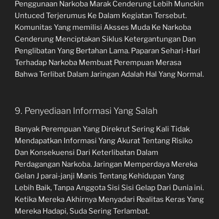
Penggunaan Narkoba Marak Cenderung Lebih Munckin
Untuced Terjerumus Ke Dalam Kegiatan Tersebut.
Komunitas Yang memilisi Aksses Muda Ke Narkoba
Cenderung Menciptakan Siklus Ketergantungan Dan
Penglibatan Yang Bertahan Lama. Paparan Sehari-Hari
Terhadap Narkoba Membuat Perempuan Merasa
Bahwa Terlibat Dalam Jaringan Adalah Hal Yang Normal.
9. Penyediaan Informasi Yang Salah
Banyak Perempuan Yang Direkrut Sering Kali Tidak
Mendapatkan Informasi Yang Akurat Tentang Risiko
Dan Konsekuensi Dari Keterlibatan Dalam
Perdagangan Narkoba. Jaringan Memperdaya Mereka
Gelan J parai-janji Manis Tentang Kehidupan Yang
Lebih Baik, Tanpa Anggota Sisi Sisi Gelap Dari Dunia ini.
Ketika Mereka Akhirnya Menyadari Realitas Keras Yang
Mereka Hadapi, Suda Sering Terlambat.