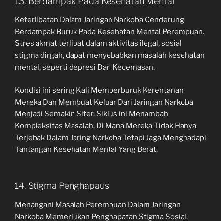
13. Berdampak Pada Kesehatan Mental
Keterlibatan Dalam Jaringan Narkoba Cenderung
Berdampak Buruk Pada Kesehatan Mental Perempuan.
Stres akmat terlibat dalam aktivitas ilegal, sosial
stigma dirgah, dapat menyebabkan masalah kesehatan
mental, seperti depresi Dan Kecemasan.
Kondisi ini sering Kali Memperburuk Kerentanan
Mereka Dan Membuat Keluar Dari Jaringan Narkoba
Menjadi Semakin Siter. Siklus ini Menambah
Kompleksitas Masalah, Di Mana Mereka Tidak Hanya
Terjebak Dalam Jaring Narkoba Tetapi Jaga Menghadapi
Tantangan Kesehatan Mental Yang Berat.
14. Stigma Penghapausi
Menangani Masalah Perempuan Dalam Jaringan
Narkoba Memerlukan Penghapatan Stigma Sosial.