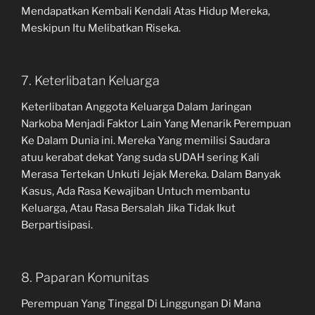
Mendapatkan Kembali Kendali Atas Hidup Mereka,
Meskipun Itu Melibatkan Riseka.
7. Keterlibatan Keluarga
Keterlibatan Anggota Keluarga Dalam Jaringan
Narkoba Menjadi Faktor Lain Yang Menarik Perempuan
Ke Dalam Dunia ini. Mereka Yang memilisi Saudara
atuu kerabat dekat Yang suda sUDAH sering Kali
Merasa Tertekan Unkuti Jejak Mereka. Dalam Banyak
Kasus, Ada Rasa Kewajiban Untuch membantu
Keluarga, Atau Rasa Bersalah Jika Tidak Ikut
Berpartisipasi.
8. Paparan Komunitas
Perempuan Yang Tinggal Di Linggungan Di Mana