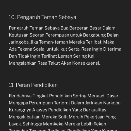
10. Pengaruh Teman Sebaya
Pengaruh Teman Sebaya Bua Berperan Besar Dalam
Keutusan Seoran Perempuan untuk Bergabung Delan
Jaringoba. Jika Teman-teman Mereka Terlibat, Maka
Ada Tekana Sosial untuk Ikut Serta. Rasa Ingin Diterima
Dan Tidak Ingin Terlihat Lemah Sering Kali
Mengalahkan Rasa Takut Akan Konsekuensi.
11. Peran Pendidikan
Rendahnya Tingkat Pendidikan Sering Mengadi Dasar
Mengapa Perempuan Terjerat Dalam Jaringan Narkoba.
Kurangnya Aksses Pendidikan Yang Berkualitas
Mengakibatkan Mereka Sulit Meraih Pekerjaan Yang
Layak, Sehingga Memkeka Mereka Lebih Rekan