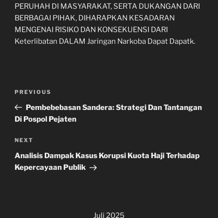
PERUHAH DI MASYARAKAT, SERTA DUKANGAN DARI
BERBAGAI PIHAK, DIHARAPKAN KESADARAN
MENGENAI RISIKO DAN KONSEKUENSI DARI
Keterlibatan DALAM Jaringan Narkoba Dapat Dapatk.
Navigasi
Previous
PREVIOUS
pos
Post
Pembebebasan Sandera: Strategi Dan Tantangan
Di Pospol Pejaten
Next
NEXT
Post
Analisis Dampak Kasus Korupsi Kuota Haji Terhadap
Kepercayaan Publik
Juli 2025