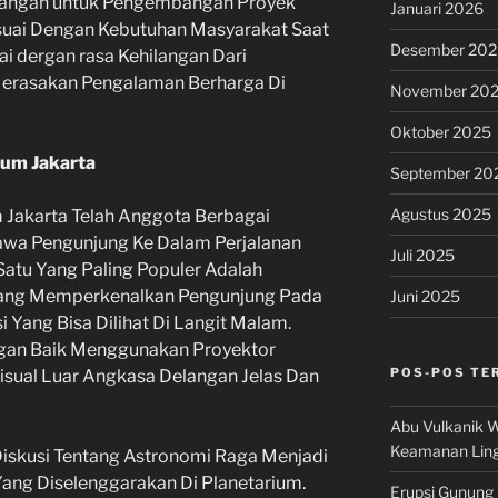
bangan untuk Pengembangan Proyek
Januari 2026
suai Dengan Kebutuhan Masyarakat Saat
Desember 202
rtai dergan rasa Kehilangan Dari
Merasakan Pengalaman Berharga Di
November 20
Oktober 2025
ium Jakarta
September 20
Agustus 2025
m Jakarta Telah Anggota Berbagai
wa Pengunjung Ke Dalam Perjalanan
Juli 2025
Satu Yang Paling Populer Adalah
 Yang Memperkenalkan Pengunjung Pada
Juni 2025
 Yang Bisa Dilihat Di Langit Malam.
ngan Baik Menggunakan Proyektor
POS-POS TE
sual Luar Angkasa Delangan Jelas Dan
Abu Vulkanik W
Keamanan Lin
Diskusi Tentang Astronomi Raga Menjadi
 Yang Diselenggarakan Di Planetarium.
Erupsi Gunung