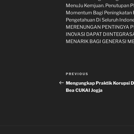
MenuJu Kemjuan. Penutupan P
Momentum Bagi Peningkatan Pe
Pengetahuan Di Seluruh Indone
MERENUNGAN PENTINGYA P
INOVASI DAPAT DIINTEGRA
MENARIK BAGI GENERASI M
Navigasi
Previous
PREVIOUS
pos
Post
Mengungkap Praktik Korupsi D
Bea CUKAI Jogja