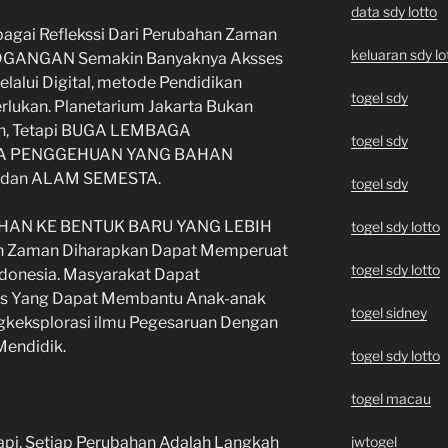
data sdy lotto
ebagai Reflekssi Dari Perubahan Zaman
keluaran sdy lo
. DGANGAN Semakin Banyaknya Aksses
alui Digital, metode Pendidikan
togel sdy
rlukan. Planetarium Jakarta Bukan
an, Tetapi BUGA LEMBAGA
togel sdy
A PENGGEHUAN YANG BAHAN
dan ALAM SEMESTA.
togel sdy
HAN KE BENTUK BARU YANG LEBIH
togel sdy lotto
Zaman Diharapkan Dapat Memperuat
togel sdy lotto
ndonesia. Masyarakat Dapat
as Yang Dapat Membantu Anak-anak
togel sidney
gkeksplorasi ilmu Pegesaruan Dengan
Mendidik.
togel sdy lotto
togel macau
api, Setiap Perubahan Adalah Langkah
jwtogel