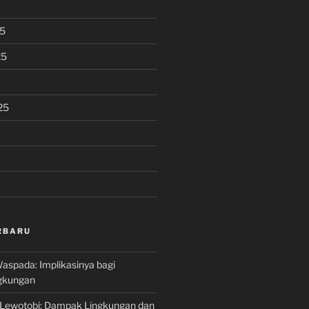
5
25
25
RBARU
aspada: Implikasinya bagi
gkungan
 Lewotobi: Dampak Lingkungan dan