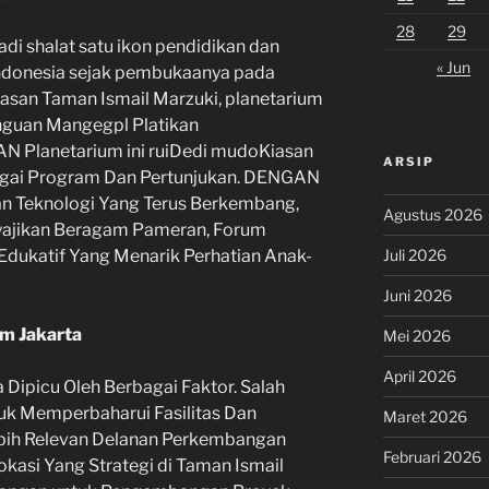
28
29
adi shalat satu ikon pendidikan dan
« Jun
 indonesia sejak pembukaanya pada
san Taman Ismail Marzuki, planetarium
inguan Mangegpl Platikan
 Planetarium ini ruiDedi mudoKiasan
ARSIP
gai Program Dan Pertunjukan. DENGAN
 Teknologi Yang Terus Berkembang,
Agustus 2026
nyajikan Beragam Pameran, Forum
 Edukatif Yang Menarik Perhatian Anak-
Juli 2026
Juni 2026
m Jakarta
Mei 2026
April 2026
 Dipicu Oleh Berbagai Faktor. Salah
uk Memperbaharui Fasilitas Dan
Maret 2026
ebih Relevan Delanan Perkembangan
Februari 2026
Lokasi Yang Strategi di Taman Ismail