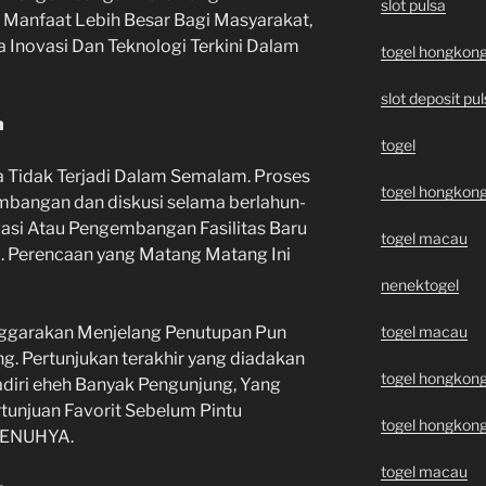
slot pulsa
anfaat Lebih Besar Bagi Masyarakat,
 Inovasi Dan Teknologi Terkini Dalam
togel hongkon
slot deposit pu
n
togel
a Tidak Terjadi Dalam Semalam. Proses
togel hongkon
timbangan dan diskusi selama berlahun-
asi Atau Pengembangan Fasilitas Baru
togel macau
0. Perencaan yang Matang Matang Ini
nenektogel
nggarakan Menjelang Penutupan Pun
togel macau
g. Pertunjukan terakhir yang diadakan
togel hongkon
diri eheh Banyak Pengunjung, Yang
tunjuan Favorit Sebelum Pintu
togel hongkon
PENUHYA.
togel macau