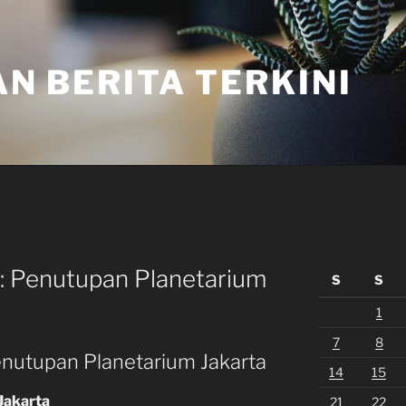
N BERITA TERKINI
 Penutupan Planetarium
S
S
1
7
8
nutupan Planetarium Jakarta
14
15
Jakarta
21
22