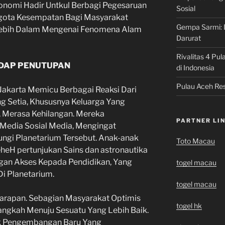
ronomi Hadir Untkul Berbagi Pegesaruan
Sosial
gota Kesempatan Bagi Masyarakat
Gempa Sarmi: 
 Lebih Dalam Mengenai Fenomena Alam
Darurat
Rivalitas 4 Pul
DAP PENUTUPAN
di Indonesia
Pulau Aceh Res
Jakarta Memicu Berbagai Reaksi Dari
g Setia, Khususnya Keluarga Yang
Merasa Kehilangan. Mereka
PARTNER LI
edia Sosial Media, Mengingat
ngi Planetarium Tersebut. Anak-anak
Toto Macau
eheH pertunjukan Sains dan astronautika
gan Akses Kepada Pendidikan, Yang
togel macau
i Planetarium.
togel macau
 Harapan. Sebagian Masyarakat Optimis
togel hk
angkah Menuju Sesuatu Yang Lebih Baik.
k Pengembangan Baru Yang