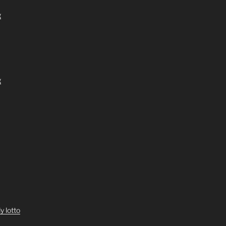
g
g
y lotto