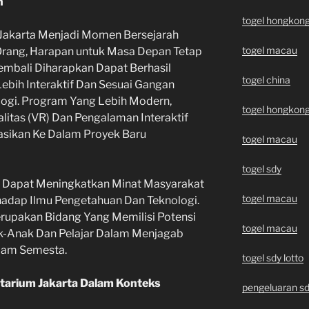
n
togel hongkon
Jakarta Menjadi Momen Bersejarah
togel macau
rang, Harapan untuk Masa Depan Tetap
mbali Diharapkan Dapat Berhasil
togel china
bih Interaktif Dan Sesuai Gangan
ogi. Program Yang Lebih Modern,
togel hongkon
ealitas (VR) Dan Pengalaman Interaktif
asikan Ke Dalam Proyek Baru
togel macau
togel sdy
 Dapat Meningkatkan Minat Masyarakat
togel macau
adap Ilmu Pengetahuan Dan Teknologi.
erupakan Bidang Yang Memilisi Potensi
togel macau
k-Anak Dan Pelajar Dalam Menjagab
lam Semesta.
togel sdy lotto
etarium Jakarta Dalam Konteks
pengeluaran sd