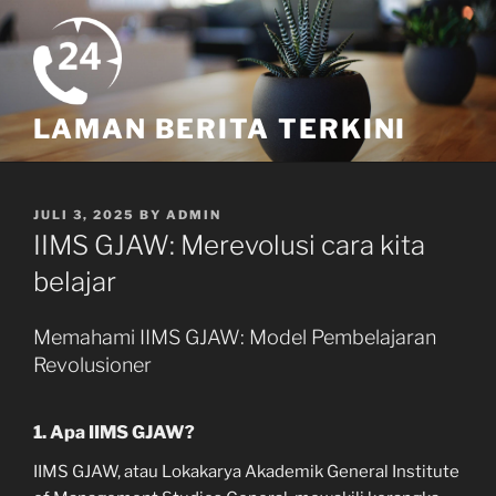
Skip
to
content
LAMAN BERITA TERKINI
POSTED
JULI 3, 2025
BY
ADMIN
ON
IIMS GJAW: Merevolusi cara kita
belajar
Memahami IIMS GJAW: Model Pembelajaran
Revolusioner
1. Apa IIMS GJAW?
IIMS GJAW, atau Lokakarya Akademik General Institute