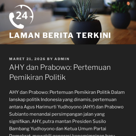
Skip
to
content
LAMAN BERITA TERKINI
POSTED
MARET 21, 2026
BY
ADMIN
ON
AHY dan Prabowo: Pertemuan
Pemikiran Politik
AHY dan Prabowo: Pertemuan Pemikiran Politik Dalam
lanskap politik Indonesia yang dinamis, pertemuan
antara Agus Harimurti Yudhoyono (AHY) dan Prabowo
Subianto menandai persimpangan jalan yang
signifikan. AHY, putra mantan Presiden Susilo
Bambang Yudhoyono dan Ketua Umum Partai