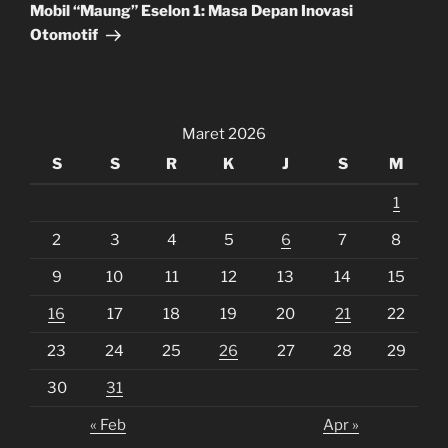
Post
Mobil “Maung” Eselon 1: Masa Depan Inovasi
Otomotif
Maret 2026
S
S
R
K
J
S
M
1
2
3
4
5
6
7
8
9
10
11
12
13
14
15
16
17
18
19
20
21
22
23
24
25
26
27
28
29
30
31
« Feb
Apr »