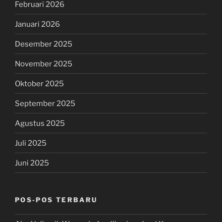
Februari 2026
Januari 2026
Desember 2025
November 2025
Oktober 2025
September 2025
Agustus 2025
Juli 2025
Juni 2025
POS-POS TERBARU