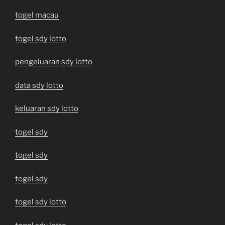
togel macau
togel sdy lotto
pengeluaran sdy lotto
data sdy lotto
keluaran sdy lotto
togel sdy
togel sdy
togel sdy
togel sdy lotto