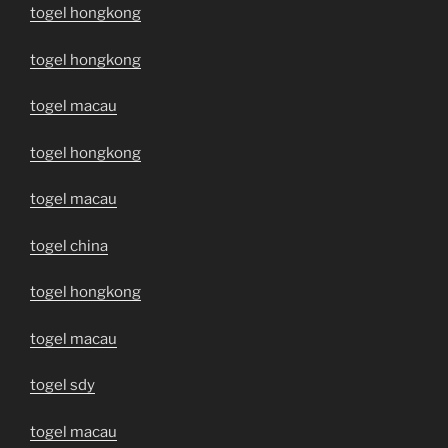
togel hongkong
togel hongkong
togel macau
togel hongkong
togel macau
togel china
togel hongkong
togel macau
togel sdy
togel macau