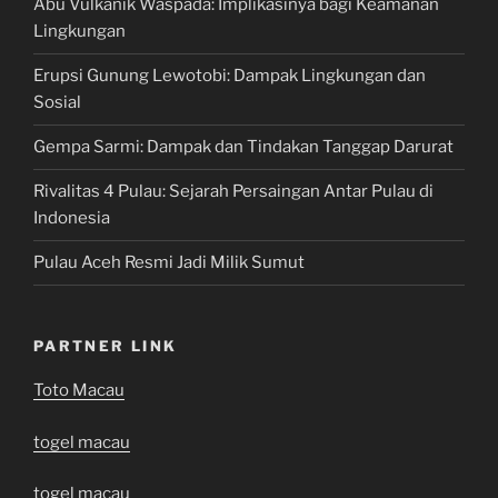
Abu Vulkanik Waspada: Implikasinya bagi Keamanan
Lingkungan
Erupsi Gunung Lewotobi: Dampak Lingkungan dan
Sosial
Gempa Sarmi: Dampak dan Tindakan Tanggap Darurat
Rivalitas 4 Pulau: Sejarah Persaingan Antar Pulau di
Indonesia
Pulau Aceh Resmi Jadi Milik Sumut
PARTNER LINK
Toto Macau
togel macau
togel macau