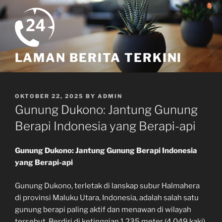
Skip
to
content
LAMAN BERITA TERKINI
POSTED
OKTOBER 22, 2025
BY
ADMIN
ON
Gunung Dukono: Jantung Gunung
Berapi Indonesia yang Berapi-api
Gunung Dukono: Jantung Gunung Berapi Indonesia
yang Berapi-api
Gunung Dukono, terletak di lanskap subur Halmahera
di provinsi Maluku Utara, Indonesia, adalah salah satu
gunung berapi paling aktif dan menawan di wilayah
tersebut. Berdiri di ketinggian 1.235 meter (4.049 kaki),