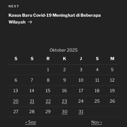
Next
NEXT
Post
Kasus Baru Covid-19 Meningkat di Beberapa
Wilayah
Oktober 2025
S
S
R
K
J
S
M
1
2
3
4
5
6
7
8
9
10
11
12
13
14
15
16
17
18
19
20
21
22
23
24
25
26
27
28
29
30
31
« Sep
Nov »