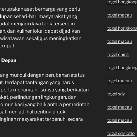
togel hongkon
merupakan aset berharga yang perlu
togel macau
dupan sehari-hari masyarakat yang
adat menjadi daya tarik tersendiri.
togel hongkon
an, dan kuliner lokal dapat dijadikan
 wisatawan, sekaligus meningkatkan
togel macau
empat.
togel china
a Depan
togel hongkon
 yang muncul dengan perubahan status
togel macau
t, terdapat tantangan yang harus
perlu menangani isu-isu yang berkaitan
togel sdy
at, perlindungan lingkungan, dan
Komunikasi yang baik antara pemerintah
togel macau
at menjadi hal penting untuk
nginan masyarakat terpenuhi secara
togel macau
togel sdy lotto