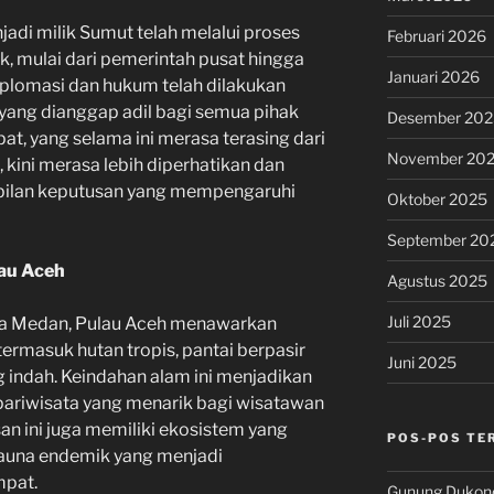
jadi milik Sumut telah melalui proses
Februari 2026
k, mulai dari pemerintah pusat hingga
Januari 2026
plomasi dan hukum telah dilakukan
 yang dianggap adil bagi semua pihak
Desember 202
at, yang selama ini merasa terasing dari
November 20
, kini merasa lebih diperhatikan dan
bilan keputusan yang mempengaruhi
Oktober 2025
September 20
au Aceh
Agustus 2025
Juli 2025
ota Medan, Pulau Aceh menawarkan
termasuk hutan tropis, pantai berpasir
Juni 2025
g indah. Keindahan alam ini menjadikan
 pariwisata yang menarik bagi wisatawan
n ini juga memiliki ekosistem yang
POS-POS TE
fauna endemik yang menjadi
mpat.
Gunung Dukono: