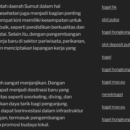
tah daerah Sumut dalam hal
togel hk
 kesehatan juga menjadi bagian penting
slot pulsa
tempat kini memiliki kesempatan untuk
aik, seperti pendidikan berkualitas dan
togel hongkon
ai. Selain itu, dengan pengembangan
rja baru di sektor pariwisata, perikanan,
slot deposit pu
an menciptakan lapangan kerja yang
togel
togel hongkon
togel macau
ceh sangat menjanjikan. Dengan
apat menjadi destinasi baru yang
nenektogel
as seperti snorkeling, diving, dan
kan daya tarik bagi pengunjung.
togel macau
dapat berinvestasi dalam infrastruktur
ungan, termasuk pengembangan
togel hongkon
n promosi budaya lokal.