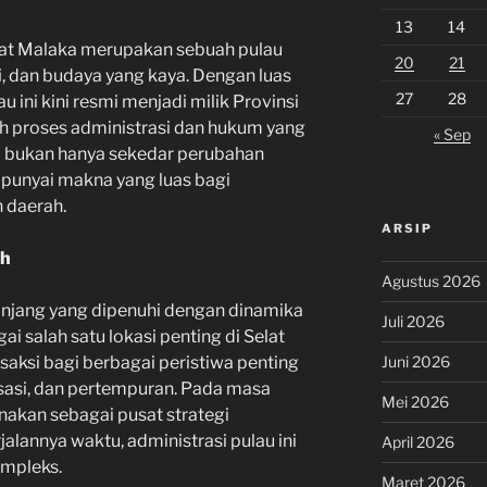
13
14
elat Malaka merupakan sebuah pulau
20
21
i, dan budaya yang kaya. Dengan luas
27
28
 ini kini resmi menjadi milik Provinsi
h proses administrasi dan hukum yang
« Sep
ni bukan hanya sekedar perubahan
punyai makna yang luas bagi
 daerah.
ARSIP
eh
Agustus 2026
anjang yang dipenuhi dengan dinamika
Juli 2026
gai salah satu lokasi penting di Selat
Juni 2026
 saksi bagi berbagai peristiwa penting
isasi, dan pertempuran. Pada masa
Mei 2026
unakan sebagai pusat strategi
jalannya waktu, administrasi pulau ini
April 2026
mpleks.
Maret 2026