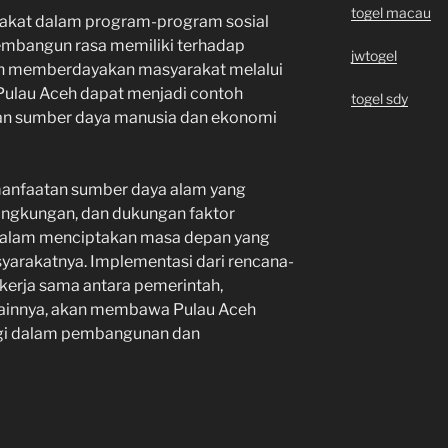
togel macau
rakat dalam program-program sosial
embangun rasa memiliki terhadap
jwtogel
n memberdayakan masyarakat melalui
Pulau Aceh dapat menjadi contoh
togel sdy
aan sumber daya manusia dan ekonomi
manfaatan sumber daya alam yang
lingkungan, dan dukungan faktor
dalam menciptakan masa depan yang
yarakatnya. Implementasi dari rencana-
 kerja sama antara pemerintah,
 lainnya, akan membawa Pulau Aceh
nggi dalam pembangunan dan