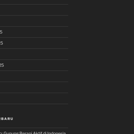
5
25
25
RBARU
 Gunung Berapi Aktif di Indonesia