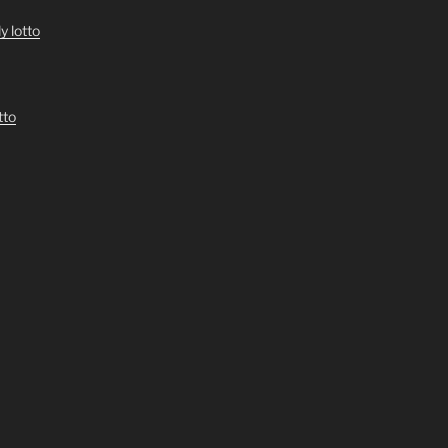
y lotto
tto