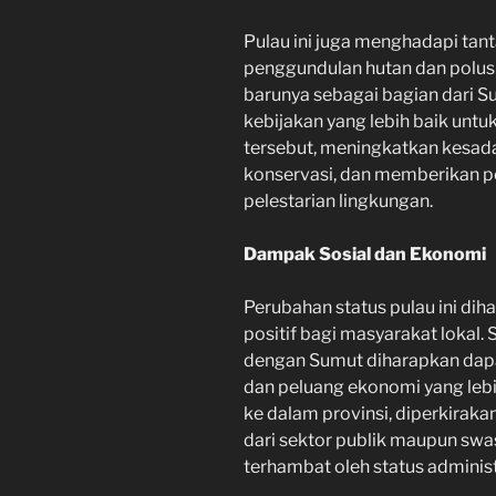
Pulau ini juga menghadapi tan
penggundulan hutan dan polusi 
barunya sebagai bagian dari S
kebijakan yang lebih baik untu
tersebut, meningkatkan kesad
konservasi, dan memberikan pe
pelestarian lingkungan.
Dampak Sosial dan Ekonomi
Perubahan status pulau ini d
positif bagi masyarakat lokal.
dengan Sumut diharapkan dap
dan peluang ekonomi yang lebi
ke dalam provinsi, diperkiraka
dari sektor publik maupun sw
terhambat oleh status administr