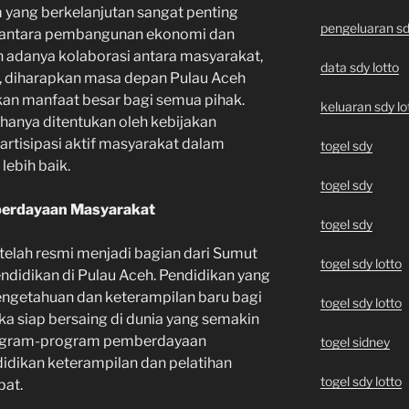
 yang berkelanjutan sangat penting
pengeluaran sd
 antara pembangunan ekonomi dan
n adanya kolaborasi antara masyarakat,
data sdy lotto
a, diharapkan masa depan Pulau Aceh
kan manfaat besar bagi semua pihak.
keluaran sdy lo
k hanya ditentukan oleh kebijakan
 partisipasi aktif masyarakat dalam
togel sdy
ebih baik.
togel sdy
berdayaan Masyarakat
togel sdy
etelah resmi menjadi bagian dari Sumut
togel sdy lotto
ndidikan di Pulau Aceh. Pendidikan yang
engetahuan dan keterampilan baru bagi
togel sdy lotto
a siap bersaing di dunia yang semakin
 program-program pemberdayaan
togel sidney
idikan keterampilan dan pelatihan
togel sdy lotto
pat.