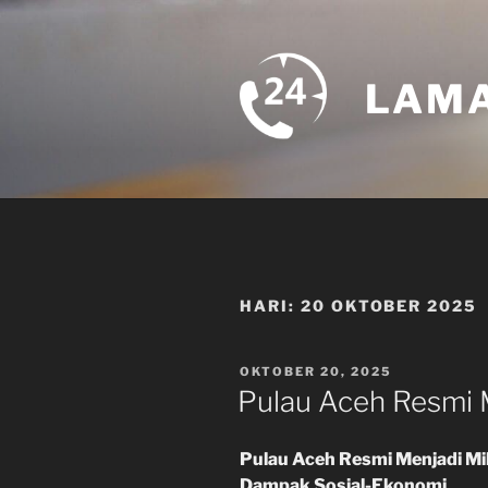
Skip
to
content
LAMA
HARI:
20 OKTOBER 2025
POSTED
OKTOBER 20, 2025
ON
Pulau Aceh Resmi 
Pulau Aceh Resmi Menjadi Mil
Dampak Sosial-Ekonomi