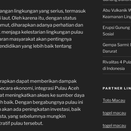
Abu Vulkanik W
tangan lingkungan yang serius, termasuk
Keamanan Lin
laut. Oleh karena itu, dengan status
umut, diharapkan adanya perhatian dan
Erupsi Gunung
k menjaga kelestarian lingkungan pulau
Sosial
aran masyarakat akan pentingnya
Gempa Sarmi: 
ndidikan yang lebih baik tentang
Darurat
Rivalitas 4 Pul
di Indonesia
iharapkan dapat memberikan dampak
 Secara ekonomi, integrasi Pulau Aceh
PARTNER LI
at meningkatkan akses ke sumber daya
Toto Macau
h baik. Dengan bergabungnya pulau ini
n akan ada peningkatan investasi, baik
togel macau
asta, yang sebelumnya mungkin
atif pulau tersebut.
togel macau