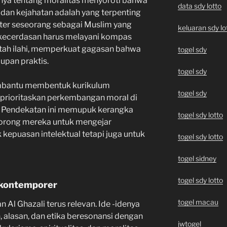
ahnya tentang moralitas menyoroti bahwa
data sdy lotto
an kejahatan adalah yang terpenting
r seseorang sebagai Muslim yang
keluaran sdy lo
 kecerdasan harus melayani kompas
ntah ilahi, memperkuat gagasan bahwa
togel sdy
pan praktis.
togel sdy
mbantu membentuk kurikulum
togel sdy
prioritaskan perkembangan moral di
. Pendekatan ini memupuk kerangka
togel sdy lotto
ndorong mereka untuk mengejar
kepuasan intelektual tetapi juga untuk
togel sdy lotto
togel sidney
togel sdy lotto
 kontemporer
togel macau
an Al Ghazali terus relevan. Ide -idenya
 alasan, dan etika beresonansi dengan
jwtogel