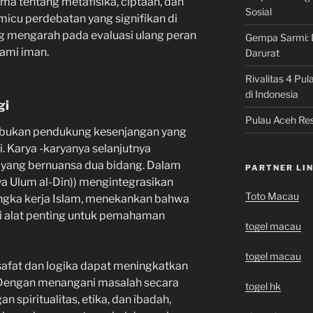
a tentang metafisika, ciptaan, dan
Sosial
micu perdebatan yang signifikan di
ng mengarah pada evaluasi ulang peran
Gempa Sarmi: 
ami iman.
Darurat
Rivalitas 4 Pul
di Indonesia
gi
Pulau Aceh Res
ali bukan pendukung kesenjangan yang
gi. Karya -karyanya selanjutnya
ng bernuansa dua bidang. Dalam
PARTNER LI
a Ulum al-Din)) mengintegrasikan
Toto Macau
angka kerja Islam, menekankan bahwa
ai alat penting untuk pemahaman
togel macau
togel macau
lsafat dan logika dapat meningkatkan
Dengan menangani masalah secara
togel hk
n spiritualitas, etika, dan ibadah,