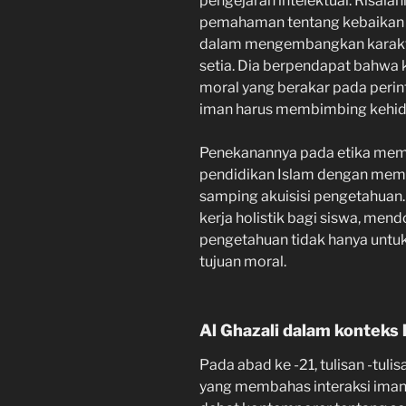
pengejaran intelektual. Risal
pemahaman tentang kebaikan d
dalam mengembangkan karakte
setia. Dia berpendapat bahwa
moral yang berakar pada peri
iman harus membimbing kehidu
Penekanannya pada etika me
pendidikan Islam dengan mem
samping akuisisi pengetahuan
kerja holistik bagi siswa, me
pengetahuan tidak hanya untuk 
tujuan moral.
Al Ghazali dalam konteks
Pada abad ke -21, tulisan -tulis
yang membahas interaksi iman,