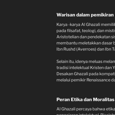
Warisan dalam pemikiran 
Karya -karya Al Ghazali memi
pada filsafat, teologi, dan mis
Aristotelian dan pendekatan si
membantu meletakkan dasar ba
Ibn Rushd (Averroes) dan Ibn 
Selain itu, idenya meluas mel
tradisi intelektual Kristen dan
Desakan Ghazali pada kompati
melalui pemikir Renaissance d
Peran Etika dan Moralitas
Al Ghazali percaya bahwa etika