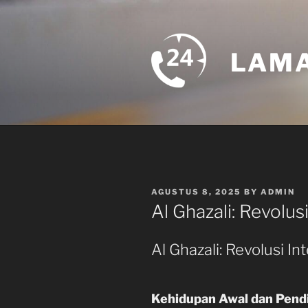
Skip
to
content
LAMA
POSTED
AGUSTUS 8, 2025
BY
ADMIN
ON
Al Ghazali: Revolusi
Al Ghazali: Revolusi In
Kehidupan Awal dan Pend