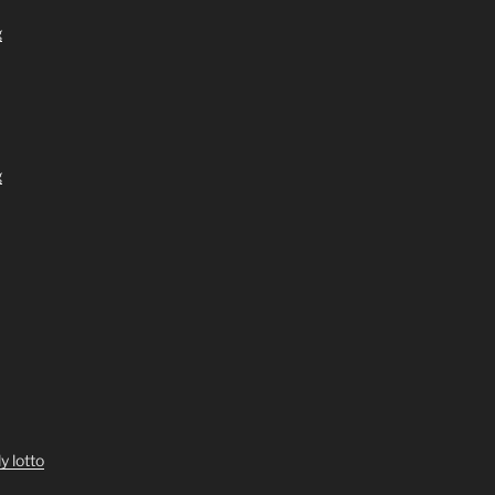
g
g
y lotto