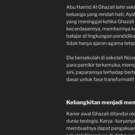
Abu Hamid Al Ghazali lahir seki
keluarga yang rendah hati; Aya
yang meninggal ketika Ghazali
kecerdasannya, memberinya ke
belajar di lingkungan pendidik
tidak hanya ajaran agama tetapi
Dia bersekolah di sekolah Niz
para pemikir terkemuka, mempe
sini, paparannya terhadap ber
dasar untuk fase transformatif 
Kebangkitan menjadi men
Karier awal Ghazali ditandai o
dunia teologis. Karya -karyany
membuatnya dapat pengakuan, 