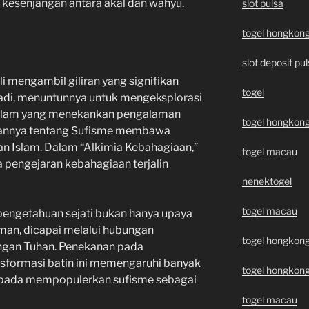
 kesenjangan antara akal dan wahyu.
slot pulsa
togel hongkon
slot deposit pu
li mengambil giliran yang signifikan
togel
ibadi, menuntunnya untuk mengeksplorasi
 Islam yang menekankan pengalaman
togel hongkon
ulisannya tentang Sufisme membawa
an Islam. Dalam “Alkimia Kebahagiaan,”
togel macau
engejaran kebahagiaan terjalin
nenektogel
togel macau
pengetahuan sejati bukan hanya upaya
aman, dicapai melalui hubungan
togel hongkon
gan Tuhan. Penekanan pada
sformasi batin ini memengaruhi banyak
togel hongkon
si pada mempopulerkan sufisme sebagai
togel macau