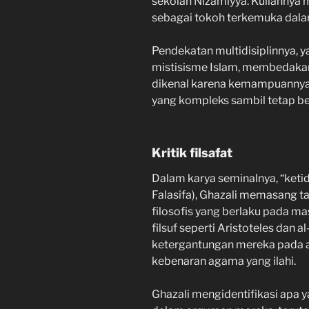
sekolah Nizamiyya. Kuliahnya 
sebagai tokoh terkemuka dala
Pendekatan multidisiplinnya, ya
mistisisme Islam, membedakan
dikenal karena kemampuannya un
yang kompleks sambil tetap ber
Kritik filsafat
Dalam karya seminalnya, “ketid
Falasifa), Ghazali memasang 
filosofis yang berlaku pada ma
filsuf seperti Aristoteles dan 
ketergantungan mereka pada 
kebenaran agama yang ilahi.
Ghazali mengidentifikasi apa y