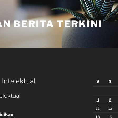
N BERITA TERKINI
 Intelektual
S
S
telektual
4
5
11
12
idikan
18
19