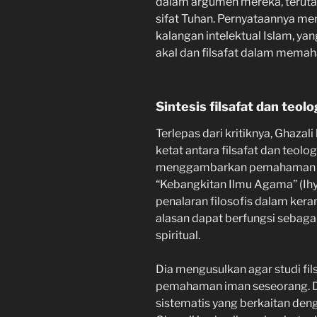
dalam argumen mereka, terutam
sifat Tuhan. Pernyataannya me
kalangan intelektual Islam, ya
akal dan filsafat dalam memah
Sintesis filsafat dan teolo
Terlepas dari kritiknya, Ghaz
ketat antara filsafat dan teolo
menggambarkan pemahaman ya
“Kebangkitan Ilmu Agama” (Ihy
penalaran filosofis dalam ker
alasan dapat berfungsi sebag
spiritual.
Dia mengusulkan agar studi fi
pemahaman iman seseorang. 
sistematis yang berkaitan denga