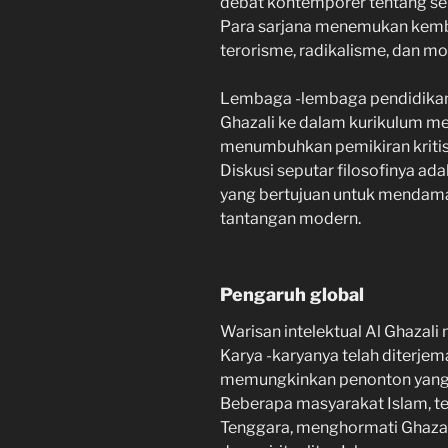
debat kontemporer tentang seku
Para sarjana menemukan kemb
terorisme, radikalisme, dan m
Lembaga -lembaga pendidikan
Ghazali ke dalam kurikulum m
menumbuhkan pemikiran kritis d
Diskusi seputar filosofinya ada
yang bertujuan untuk mendamaik
tantangan modern.
Pengaruh global
Warisan intelektual Al Ghazali
Karya -karyanya telah diterje
memungkinkan penonton yang 
Beberapa masyarakat Islam, te
Tenggara, menghormati Ghazali