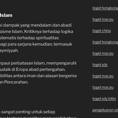
togel hongkon
Islam
togel macau
liki dampak yang mendalam dan abadi
togel china
tisisme Islam. Kritiknya terhadap logika
stematis terhadap spiritualitas
togel hongkon
gi para sarjana kemudian, termasuk
Taymiyyah.
togel macau
ampaui perbatasan Islam, mempengaruhi
togel sdy
 Yudaik di Eropa abad pertengahan.
bilitas antara iman dan alasan bergema
togel macau
an Pencerahan.
togel macau
togel sdy lotto
pengeluaran sd
 sangat penting untuk setiap