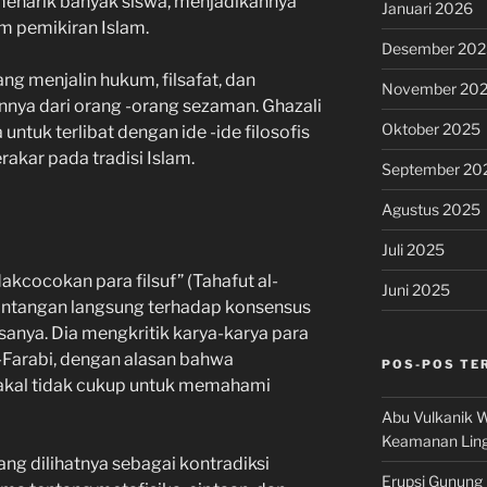
menarik banyak siswa, menjadikannya
Januari 2026
m pemikiran Islam.
Desember 202
ng menjalin hukum, filsafat, dan
November 20
nya dari orang -orang sezaman. Ghazali
Oktober 2025
tuk terlibat dengan ide -ide filosofis
akar pada tradisi Islam.
September 20
Agustus 2025
Juli 2025
akcocokan para filsuf” (Tahafut al-
Juni 2025
tantangan langsung terhadap konsensus
sanya. Dia mengkritik karya-karya para
al-Farabi, dengan alasan bahwa
POS-POS TE
akal tidak cukup untuk memahami
Abu Vulkanik W
Keamanan Lin
ang dilihatnya sebagai kontradiksi
Erupsi Gunung