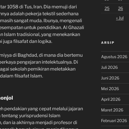
tar 1058 di Tus, Iran. Dia memuji dari
25
26
hnya adalah pekerja tekstil sederhana
« Jul
 masih sangat muda. Ibunya, mengenali
sempatan untuk pendidikan. Al Ghazali
an Islam tradisional, yang menekankan
 juga filsafat dan logika.
ARSIP
amiyya di Baghdad, di mana dia bertemu
Agustus 2026
rkaya pengejaran intelektualnya. Di
Juli 2026
bagai sekolah pemikiran meletakkan
dalam filsafat Islam.
Juni 2026
Mei 2026
onjol
April 2026
leh pendakian yang cepat melalui jajaran
Maret 2026
a tentang yurisprudensi Islam
Februari 2026
dan ia akhirnya menjadi profesor di