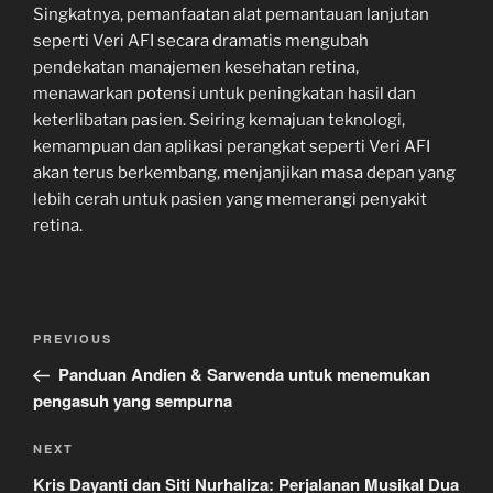
Singkatnya, pemanfaatan alat pemantauan lanjutan
seperti Veri AFI secara dramatis mengubah
pendekatan manajemen kesehatan retina,
menawarkan potensi untuk peningkatan hasil dan
keterlibatan pasien. Seiring kemajuan teknologi,
kemampuan dan aplikasi perangkat seperti Veri AFI
akan terus berkembang, menjanjikan masa depan yang
lebih cerah untuk pasien yang memerangi penyakit
retina.
Navigasi
Previous
PREVIOUS
pos
Post
Panduan Andien & Sarwenda untuk menemukan
pengasuh yang sempurna
Next
NEXT
Post
Kris Dayanti dan Siti Nurhaliza: Perjalanan Musikal Dua