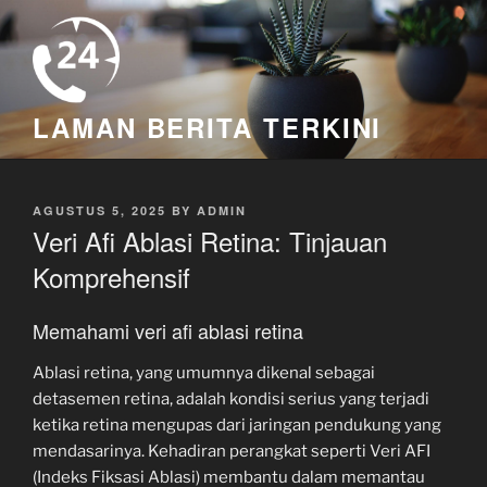
Skip
to
content
LAMAN BERITA TERKINI
POSTED
AGUSTUS 5, 2025
BY
ADMIN
ON
Veri Afi Ablasi Retina: Tinjauan
Komprehensif
Memahami veri afi ablasi retina
Ablasi retina, yang umumnya dikenal sebagai
detasemen retina, adalah kondisi serius yang terjadi
ketika retina mengupas dari jaringan pendukung yang
mendasarinya. Kehadiran perangkat seperti Veri AFI
(Indeks Fiksasi Ablasi) membantu dalam memantau