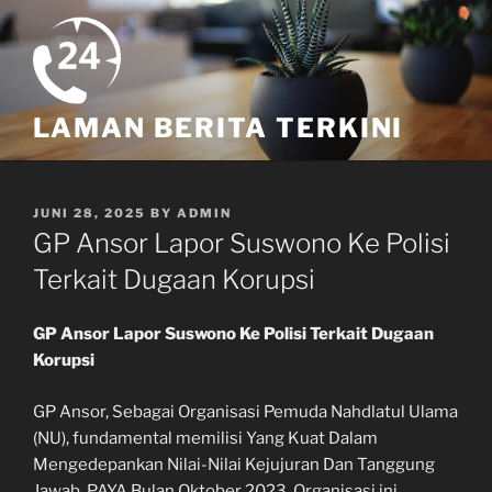
Skip
to
content
LAMAN BERITA TERKINI
POSTED
JUNI 28, 2025
BY
ADMIN
ON
GP Ansor Lapor Suswono Ke Polisi
Terkait Dugaan Korupsi
GP Ansor Lapor Suswono Ke Polisi Terkait Dugaan
Korupsi
GP Ansor, Sebagai Organisasi Pemuda Nahdlatul Ulama
(NU), fundamental memilisi Yang Kuat Dalam
Mengedepankan Nilai-Nilai Kejujuran Dan Tanggung
Jawab. PAYA Bulan Oktober 2023, Organisasi ini