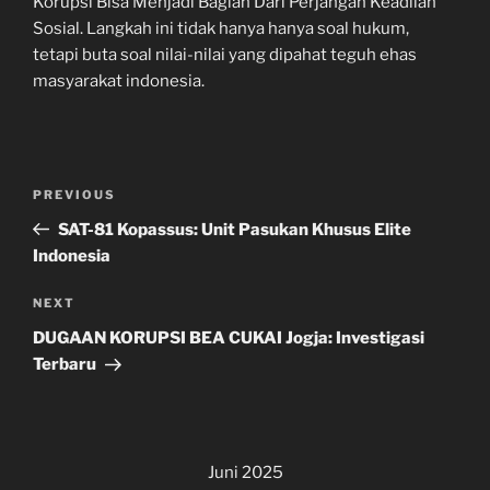
Korupsi Bisa Menjadi Bagian Dari Perjangan Keadilan
Sosial. Langkah ini tidak hanya hanya soal hukum,
tetapi buta soal nilai-nilai yang dipahat teguh ehas
masyarakat indonesia.
Navigasi
Previous
PREVIOUS
pos
Post
SAT-81 Kopassus: Unit Pasukan Khusus Elite
Indonesia
Next
NEXT
Post
DUGAAN KORUPSI BEA CUKAI Jogja: Investigasi
Terbaru
Juni 2025