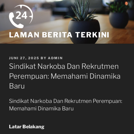
Skip
to
content
LAMAN BERITA TERKINI
POSTED
JUNI 27, 2025
BY
ADMIN
ON
Sindikat Narkoba Dan Rekrutmen
Perempuan: Memahami Dinamika
Baru
Sindikat Narkoba Dan Rekrutmen Perempuan:
Memahami Dinamika Baru
Latar Belakang