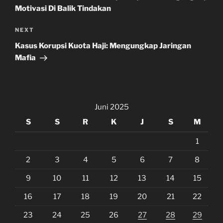
Motivasi Di Balik Tindakan
Next
NEXT
Post
Kasus Korupsi Kuota Haji: Mengungkap Jaringan
Mafia
Juni 2025
S
S
R
K
J
S
M
1
2
3
4
5
6
7
8
9
10
11
12
13
14
15
16
17
18
19
20
21
22
23
24
25
26
27
28
29