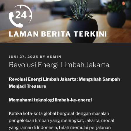
Skip
to
content
LAMAN BERITA TERKINI
POSTED
JUNI 27, 2025
BY
ADMIN
ON
Revolusi Energi Limbah Jakarta
Revolusi Energi Limbah Jakarta: Mengubah Sampah
Menjadi Treasure
Memahami teknologi limbah-ke-energi
Ketika kota-kota global bergulat dengan masalah
pengelolaan limbah yang meningkat, Jakarta, modal
yang ramai di Indonesia, telah memulai perjalanan