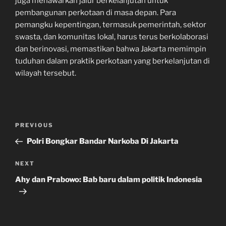
juga menawarkan jalur berkelanjutan untuk
pembangunan perkotaan di masa depan. Para
pemangku kepentingan, termasuk pemerintah, sektor
swasta, dan komunitas lokal, harus terus berkolaborasi
dan berinovasi, memastikan bahwa Jakarta memimpin
tuduhan dalam praktik perkotaan yang berkelanjutan di
wilayah tersebut.
Navigasi
Previous
PREVIOUS
pos
Post
Polri Bongkar Bandar Narkoba Di Jakarta
Next
NEXT
Post
Ahy dan Prabowo: Bab baru dalam politik Indonesia