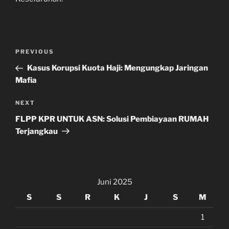
Navigasi
Previous
PREVIOUS
pos
Post
Kasus Korupsi Kuota Haji: Mengungkap Jaringan
Mafia
Next
NEXT
Post
FLPP KPR UNTUK ASN: Solusi Pembiayaan RUMAH
Terjangkau
Juni 2025
S
S
R
K
J
S
M
1