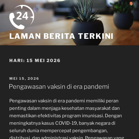
Skip
to
content
LAMAN BERITA TERKINI
HARI:
15 MEI 2026
POSTED
MEI 15, 2026
ON
Pengawasan vaksin di era pandemi
Pengawasan vaksin di era pandemi memiliki peran
penting dalam menjaga kesehatan masyarakat dan
memastikan efektivitas program imunisasi. Dengan
meningkatnya kasus COVID-19, banyak negara di
seluruh dunia mempercepat pengembangan,
distribusi, dan administrasi vaksin. Pengawasan yang